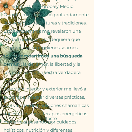
América Latina, Europa y Medio
Oriente, me conmovió profundamente
la diversidad de culturas y tradiciones.
Estos encuentros me revelaron una
verdad universal: dondequiera que
estemos, seamos quienes seamos,
todos compartimos una búsqueda
común
: la del amor, la libertad y la
comprensión de nuestra verdadera
esencia.
Este viaje interior y exterior me llevó a
explorar e integrar diversas prácticas,
que van desde tradiciones chamánicas
ancestrales hasta terapias energéticas
Contacto
modernas, pasando por cuidados
holísticos, nutrición y diferentes