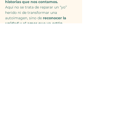
historias que nos contamos.
Aquí no se trata de reparar un “yo” 
herido ni de transformar una 
autoimagen, sino de 
reconocer la 
unidad y el amor que ya están 
presentes
 , y dejar que todo lo que 
vela la claridad y la paz interior se 
derrumbe.
🌌 El enfoque de este retiro
🔎 Más allá de las ilusiones:
Mostrar más
Compartir este evento