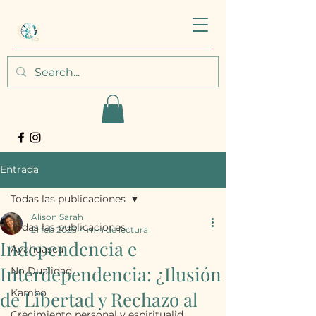
Entrada
Todas las publicaciones
Alison Sarah
Todas las publicaciones
21 feb 2025
4 min de lectura
Independencia e
Ayahuasca
Interdependencia: ¿Ilusión
No Dualidad
Kambo
de Libertad y Rechazo al
Crecimiento personal y espiritualid