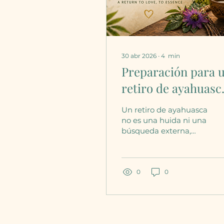
30 abr 2026
∙
4
min
Preparación para 
retiro de ayahuasc
volver al amor y a 
Un retiro de ayahuasca
que realmente
no es una huida ni una
búsqueda externa,
importa.
sino un regreso a lo
esencial. Este artículo
explora un enfoque no
dual: no añadir nada,
0
0
sino retirar los velos
que ocultan el Amor
ya presente.
Preparación, intención