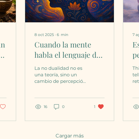
8 oct 2025
∙
6
min
7 a
un
Cuando la mente
E
a:
habla el lenguaje de
p
lo
la no dualidad
B
La no dualidad no es
Th
una teoría, sino un
tel
cambio de percepción.
re
A menudo, la mente
in
usa frases como “todo
of
es ilusión” o “no hay
Th
nada que hacer” para
16
0
1
vo
evitar la verdadera
pa
transformación
a 
interior. Pero la
de
claridad no rechaza el
Fo
Cargar más