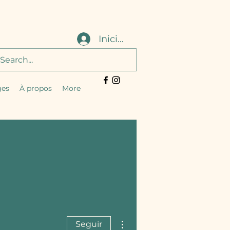
Iniciar sesión
ges
À propos
More
Más acciones
Seguir