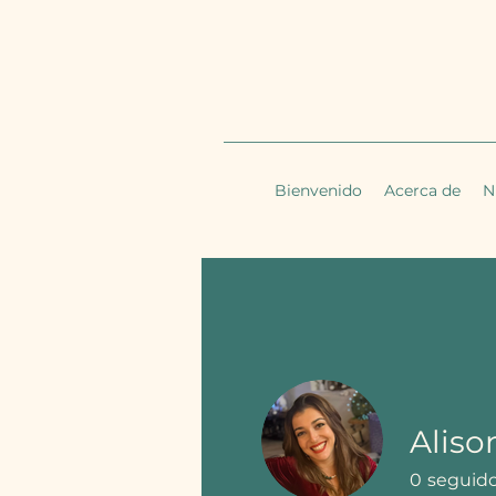
Bienvenido
Acerca de
N
Aliso
0
seguid