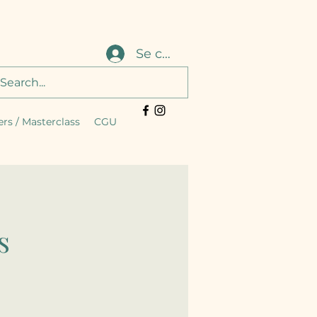
Se connecter
ers / Masterclass
CGU
s