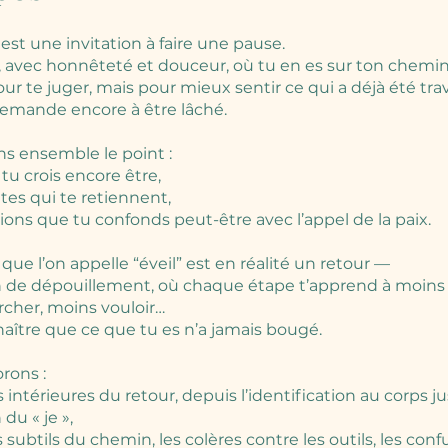
 est une invitation à faire une pause.
, avec honnêteté et douceur, où tu en es sur ton chemin 
ur te juger, mais pour mieux sentir ce qui a déjà été tra
demande encore à être lâché.
ns ensemble le point :
tu crois encore être,
tes qui te retiennent,
usions que tu confonds peut-être avec l’appel de la paix.
ue l’on appelle “éveil” est en réalité un retour —
de dépouillement, où chaque étape t’apprend à moins f
cher, moins vouloir…
naître que ce que tu es n’a jamais bougé.
rons :
s intérieures du retour, depuis l’identification au corps ju
 du « je »,
s subtils du chemin, les colères contre les outils, les conf