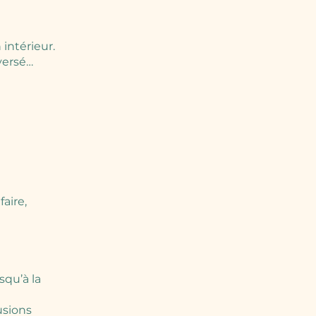
intérieur.
versé…
aire,
squ’à la
usions