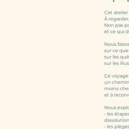
Cet atelier
À regarder
Non pas po
et ce qui 
Nous faiso
sur ce que 
sur les quê
sur les ill
Ce voyage q
un chemin 
moins cher
et à recon
Nous explo
• les étape
dissolution
• les piège