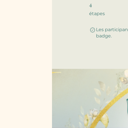
4
4 étapes
étapes
Les participa
badge.