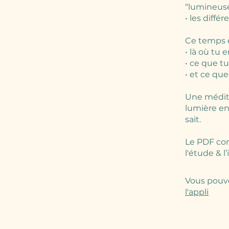
“lumineuse
• les diffé
Ce temps en
• là où tu e
• ce que tu
• et ce que
Une médita
lumière en
sait.
Le PDF com
Vous pouve
l'appli