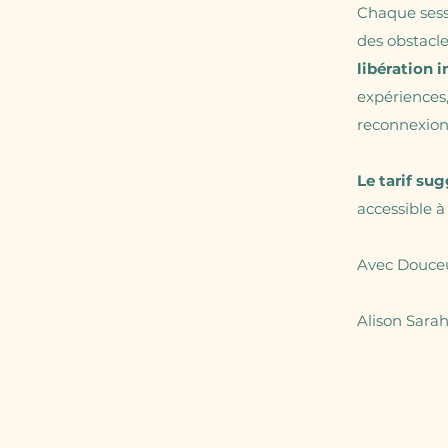
Chaque sessi
des obstacl
libération i
expériences
reconnexion
Le tarif su
accessible à
Avec Douce
Alison Sara