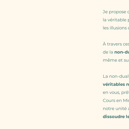
Je propose 
la véritable
les illusions
À travers ce
de la
non-du
même et su
La non-dual
véritables 
en vous, prê
Cours en Mir
notre unité 
dissoudre l