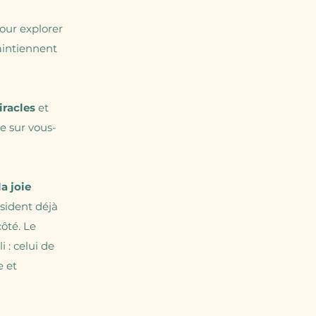
our explorer
aintiennent
iracles
et
ve sur vous-
la joie
résident déjà
côté. Le
 : celui de
e et