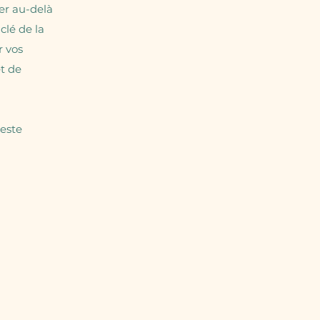
ler au-delà
 clé de la
r vos
t de
reste