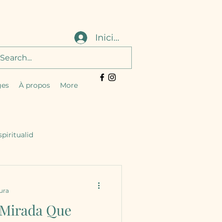
Iniciar sesión
ges
À propos
More
piritualid
ura
 Mirada Que