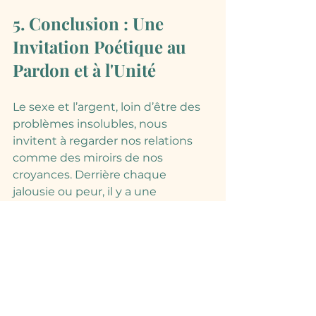
5. Conclusion : Une 
Invitation Poétique au 
Pardon et à l'Unité
Le sexe et l’argent, loin d’être des 
problèmes insolubles, nous 
invitent à regarder nos relations 
comme des miroirs de nos 
croyances. Derrière chaque 
jalousie ou peur, il y a une 
opportunité de choisir l’amour et 
la réconciliation.
« Le miracle établit que tu fais un 
rêve, et que son contenu n’est pas 
vrai. » En utilisant ces symboles 
pour pardonner, nous 