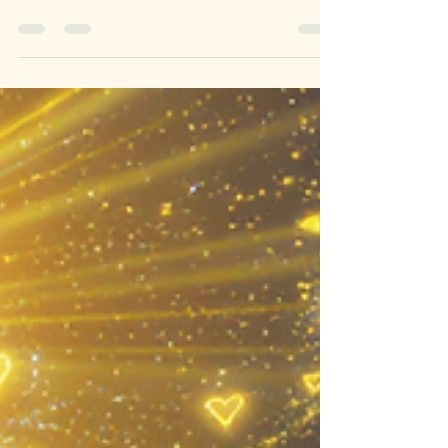
Alison Sarah
13 juil. 2025
4 min de lecture
Je ne suis pas ce qui n’existe pas
Une confusion fréquente surgit sur le chemin
spirituel : croire que la non-dualité signifie «
je suis tout ce que je perçois ». Cet article
clarifie pourquoi la Vérité ne fusionne pas
avec ce qui change — et pourquoi je ne suis
pas ce qui n’existe pas.