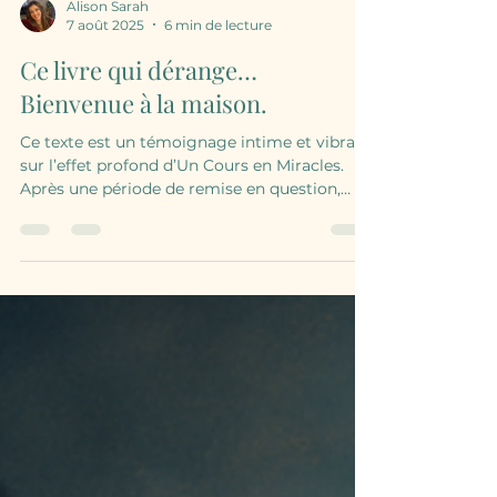
Alison Sarah
7 août 2025
6 min de lecture
Ce livre qui dérange…
Bienvenue à la maison.
Ce texte est un témoignage intime et vibrant
sur l’effet profond d’Un Cours en Miracles.
Après une période de remise en question,
l’auteure revient à cette voix intérieure qui
guérit et dépouille. À travers la relation avec
un frère de chemin, des larmes silencieuses
et une paix retrouvée, elle partage la douceur
d’un rappel : la paix ne dépend jamais du
monde. Un hommage vivant à un livre qui ne
laisse personne intact.