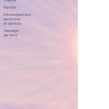
Kambo
Développement
personnel
et spiritua
Message
de l'être