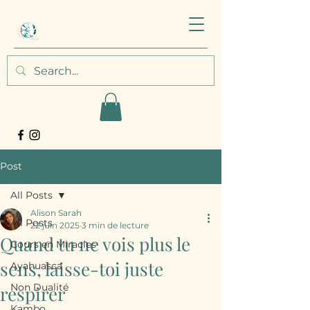
Post
All Posts
Alison Sarah
All Posts
22 juin 2025
3 min de lecture
Quand tu ne vois plus le
Cours en Miracles
sens, laisse-toi juste
Ayahuasca
Non Dualité
respirer
Kambo