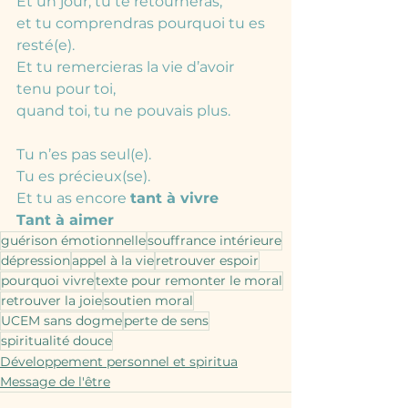
Et un jour, tu te retourneras,
et tu comprendras pourquoi tu es 
resté(e).
Et tu remercieras la vie d’avoir 
tenu pour toi,
quand toi, tu ne pouvais plus.
Tu n’es pas seul(e).
Tu es précieux(se).
Et tu as encore 
tant à vivre
Tant à aimer 
guérison émotionnelle
souffrance intérieure
dépression
appel à la vie
retrouver espoir
pourquoi vivre
texte pour remonter le moral
retrouver la joie
soutien moral
UCEM sans dogme
perte de sens
spiritualité douce
Développement personnel et spiritua
Message de l'être